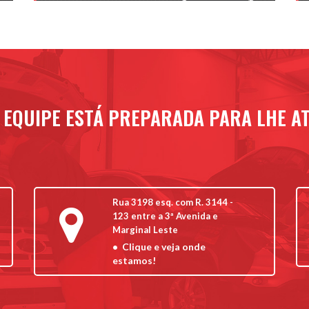
utomecânicos, projetando-se
alho, estratégias bem definidas,
no patrimônio maior – o ser
 EQUIPE ESTÁ PREPARADA PARA LHE A
experiência em uma Oficina
brindo de forma transparente os
itamos que o cliente é nosso
ara nosso crescimento. Afinal não
Rua 3198 esq. com R. 3144 -
de veículos, mas sim
123 entre a 3ª Avenida e
Marginal Leste
Clique e veja onde
estamos!