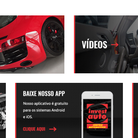
de manter seu carro com bom
r acidentes e imprevistos na
onomia.
atuais e potenciais,
serviços de mão-de-obra
a por maior competitividade.
a qualidade da prestação de
s serviços a Invest Auto, prioriza
 excelência em serviço
antido: colaboradores mais
s.