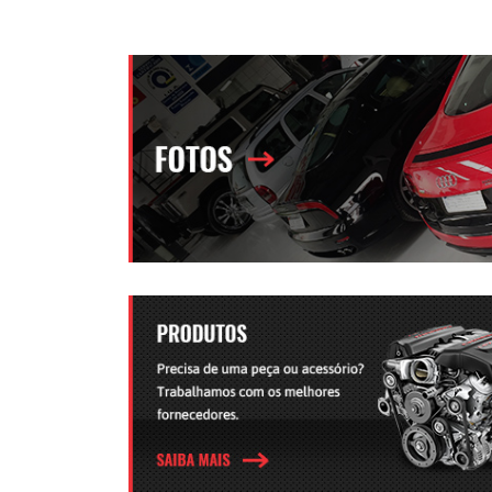
A manutenção preventiva é a forma mais econômica 
desempenho e em condições fundamentais para evita
estrada. Essa é a chave para garantir segurança e ec
Como prova dessa tendência, oferece a seus clientes 
manutenções com equipamentos de alta tecnologia, 
especializada e outros serviços adicionais.
Sabe-se que a globalização impõe as empresas, a busc
Exigindo investimentos em modernização, melhoria n
serviços realizados pelas mesmas.
Buscando aprimorar cada vez mais a qualidade dos seu
sempre aperfeiçoar sua mão-de-obra, certificada com
automotivo. Todo esse investimento tem retorno gar
preparados, mais eficientes e clientes mais satisfeito