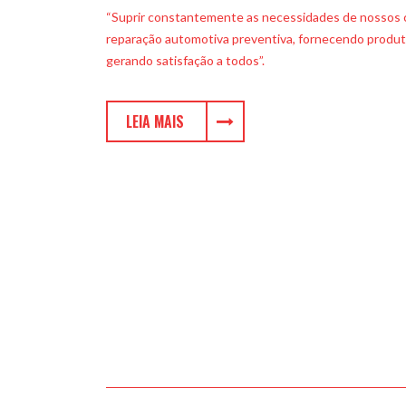
“Suprir constantemente as necessidades de nossos c
reparação automotiva preventiva, fornecendo produt
gerando satisfação a todos”.
A Invest Auto Autopeças e Serviços Ltda teve sua f
LEIA MAIS
Concórdia, Santa Catarina. Em 1994, tendo em vista 
a empresa se instala em Balneário Camboriú, Santa C
Auto Autopeças e Serviços Automotivos Ltda.
Do ponto de vista organizacional, a empresa é formad
comercial, administrativa e área técnica/produção, ou
constituindo-se em uma empresa familiar de médio po
Tendo como objetivo um mercado mais competitivo, p
demanda por esse tipo de produto e serviço, a empres
buscando ser líder no mercado, em qualidade de rep
preventiva.