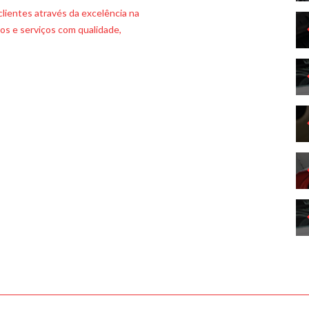
lientes através da excelência na
os e serviços com qualidade,
undação em 1994, na cidade de
maiores perspectivas de mercado,
atarina, atuando como Invest
a por colaboradores na área
 seja, reparação automotiva,
rte.
riorizando o aumento da
a hoje projeta-se para o futuro,
aração automotiva e manutencão