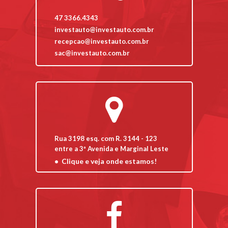
47 3366.4343
investauto@investauto.com.br
recepcao@investauto.com.br
sac@investauto.com.br
Rua 3198 esq. com R. 3144 - 123
entre a 3ª Avenida e Marginal Leste
Clique e veja onde estamos!